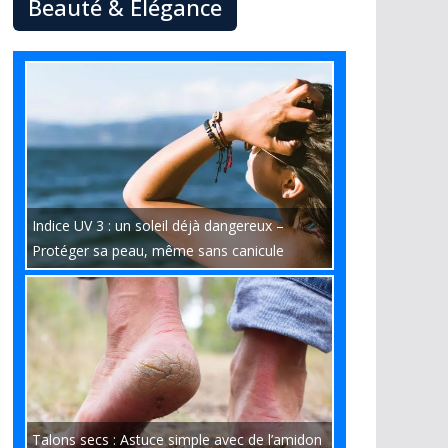
Beauté & Élégance
Indice UV 3 : un soleil déjà dangereux –
Protéger sa peau, même sans canicule
Talons secs : Astuce simple avec de l’amidon