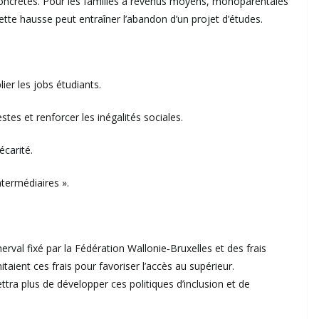
s concrètes. Pour les familles à revenus moyens, monoparentales
cette hausse peut entraîner l’abandon d’un projet d’études.
ier les jobs étudiants.
tes et renforcer les inégalités sociales.
écarité.
ntermédiaires ».
nerval fixé par la Fédération Wallonie‑Bruxelles et des frais
itaient ces frais pour favoriser l’accès au supérieur.
ra plus de développer ces politiques d’inclusion et de