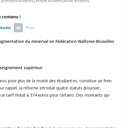
 politiques Bruxelles
,
Lifestyle Bruxelles
,
Mode Bruxelles
,
e contenu !
nkedIn
Print
augmentation du minerval en Fédération Wallonie-Bruxelles
enseignement supérieur
ros pour plus de la moitié des étudiant·es, constitue un frein
r rappel, la réforme introduit quatre statuts (boursier,
 un tarif réduit à 374 euros pour certains. Des montants qui