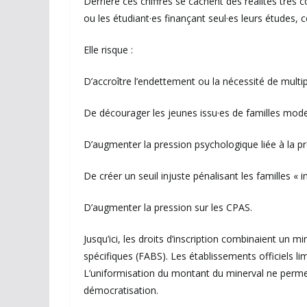
Derrière ces chiffres se cachent des réalités trè
ou les étudiant·es finançant seul·es leurs études, 
Elle risque :
D’accroître l’endettement ou la nécessité de multipl
De décourager les jeunes issu·es de familles modes
D’augmenter la pression psychologique liée à la pr
De créer un seuil injuste pénalisant les familles « i
D’augmenter la pression sur les CPAS.
Jusqu’ici, les droits d’inscription combinaient un mi
spécifiques (FABS). Les établissements officiels lim
L’uniformisation du montant du minerval ne permett
démocratisation.