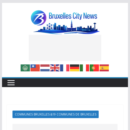
Skip
to
content
COMMUNES BRUXELLES &19 COMMUNES DE BRUXELLES