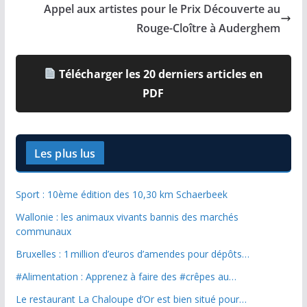
Appel aux artistes pour le Prix Découverte au
Rouge-Cloître à Auderghem
Télécharger les 20 derniers articles en
PDF
Les plus lus
Sport : 10ème édition des 10,30 km Schaerbeek
Wallonie : les animaux vivants bannis des marchés
communaux
Bruxelles : 1 million d’euros d’amendes pour dépôts…
#Alimentation : Apprenez à faire des #crêpes au…
Le restaurant La Chaloupe d’Or est bien situé pour…