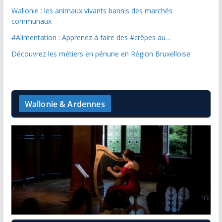
Wallonie : les animaux vivants bannis des marchés
communaux
#Alimentation : Apprenez à faire des #crêpes au…
Découvrez les métiers en pénurie en Région Bruxelloise
Wallonie & Ardennes