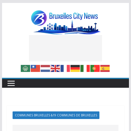
Skip
to
content
COMMUNES BRUXELLES &19 COMMUNES DE BRUXELLES