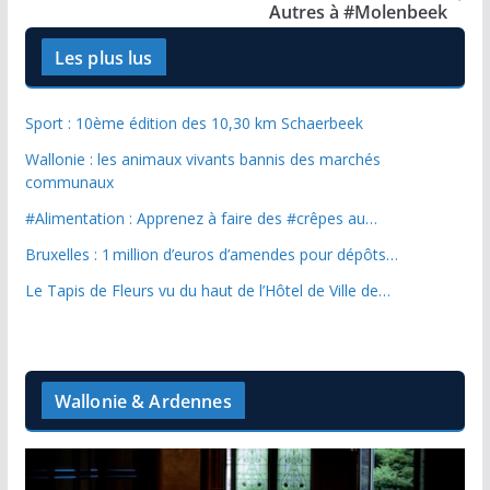
Autres à #Molenbeek
Les plus lus
Sport : 10ème édition des 10,30 km Schaerbeek
Wallonie : les animaux vivants bannis des marchés
communaux
#Alimentation : Apprenez à faire des #crêpes au…
Bruxelles : 1 million d’euros d’amendes pour dépôts…
Le Tapis de Fleurs vu du haut de l’Hôtel de Ville de…
Wallonie & Ardennes