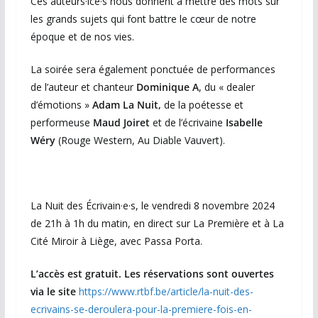
Ces auteurs·ice·s nous donnent à mettre des mots sur
les grands sujets qui font battre le cœur de notre
époque et de nos vies.
La soirée sera également ponctuée de performances
de l’auteur et chanteur
Dominique A
, du « dealer
d’émotions »
Adam La
Nuit,
de la poétesse et
performeuse
Maud Joiret
et de l’écrivaine
Isabelle
Wéry
(Rouge Western, Au Diable Vauvert).
La Nuit des Écrivain·e·s, le vendredi 8 novembre 2024
de 21h à 1h du matin, en direct sur La Première et à La
Cité Miroir à Liège, avec Passa Porta.
L’accès est gratuit. Les réservations sont ouvertes
via le site
https://www.rtbf.be/article/la-nuit-des-
ecrivains-se-deroulera-pour-la-premiere-fois-en-