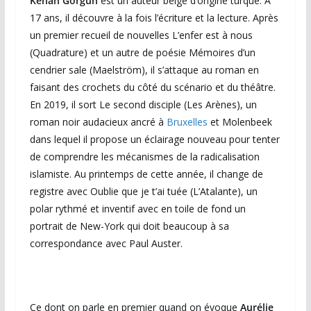
Kenan Görgün
est un auteur belge d’origine turque. À
17 ans, il découvre à la fois l’écriture et la lecture. Après
un premier recueil de nouvelles L’enfer est à nous
(Quadrature) et un autre de poésie Mémoires d’un
cendrier sale (Maelström), il s’attaque au roman en
faisant des crochets du côté du scénario et du théâtre.
En 2019, il sort Le second disciple (Les Arènes), un
roman noir audacieux ancré à
Bruxelles
et Molenbeek
dans lequel il propose un éclairage nouveau pour tenter
de comprendre les mécanismes de la radicalisation
islamiste. Au printemps de cette année, il change de
registre avec Oublie que je t’ai tuée (L’Atalante), un
polar rythmé et inventif avec en toile de fond un
portrait de New-York qui doit beaucoup à sa
correspondance avec Paul Auster.
Ce dont on parle en premier quand on évoque
Aurélie