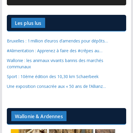
Les plus lus
Bruxelles : 1 million d’euros d’amendes pour dépôts…
#Alimentation : Apprenez à faire des #crêpes au…
Wallonie : les animaux vivants bannis des marchés
communaux
Sport : 10ème édition des 10,30 km Schaerbeek
Une exposition consacrée aux « 50 ans de l’Allianz…
Wallonie & Ardennes