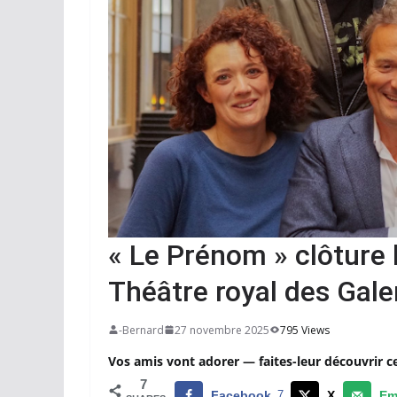
« Le Prénom » clôture l
Théâtre royal des Gale
-Bernard
27 novembre 2025
795 Views
Vos amis vont adorer — faites-leur découvrir c
7
Facebook
7
X
Em