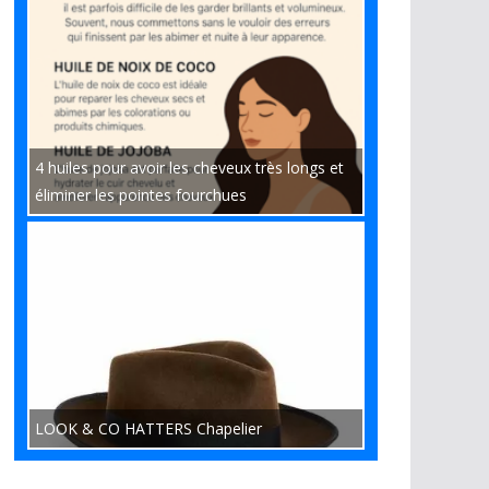
4 huiles pour avoir les cheveux très longs et
éliminer les pointes fourchues
LOOK & CO HATTERS Chapelier