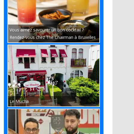
Vous aimez savourer un bon cocktail ?
Rendez-vous chez The Chairman à Bruxelles
Le Mucha