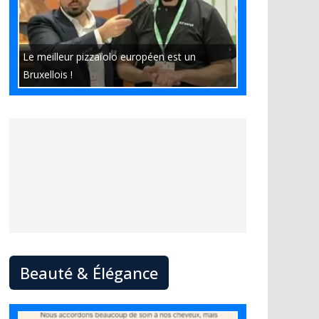
Le meilleur pizzaïolo européen est un
Bruxellois !
Beauté & Élégance