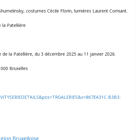
 Shumelinsky​, costumes Cécile Florin, lumières Laurent Comiant.
la Patellière
de la Patellière, du 3 décembre 2025 au 11 janvier 2026.
1000 Bruxelles
ACTIVITYSERIEDETAILS&pos=TRGALERIES&s=867EA31C-B3B3-
gion Bruxelloise