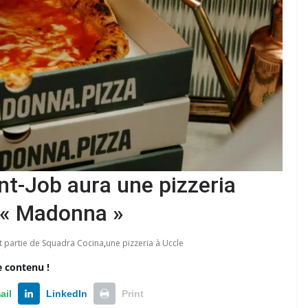
int-Job aura une pizzeria
 « Madonna »
it partie de Squadra Cocina
,
une pizzeria à Uccle
e contenu !
ail
LinkedIn
Print