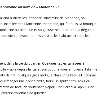
a napolitaine au nom de « Madonna » !
taliana à Bruxelles, annonce l’ouverture de Madonna, sa
ob. Installée dans l’ancienne imprimerie, qui fut aussi la boutique
politaine authentique et soigneusement préparée, à déguster
quotidien, pensée pour les voisins, les habitués et tous les
ment dans la vie du quartier. Quelques tables tamisées à
répite visible depuis la rue et surtout une vraie ambiance italienne
clats de rire, quelques gros mots, la chaleur de l’accueil. Comme
t pour manger une bonne pizza, boire un spritz entre amis ou
atch de foot, en soutenant Napoli, une Peroni à l’appui. Une
 pizzerie italiennes de quartier.