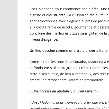
Chez Madonna, tout commence par la pâte : une f
digeste et croustillante. La cuisson se fait au feu 
sont sélectionnés avec exigence auprès de product
à la croûte farcie de ricotta, gourmande et délicat
dont l’une des meilleures pizzas sans gluten de la
niveau d’exigence.
Un lieu dessiné comme une vraie pizzeria italie
Comme tous les lieux de la Squadra, Madonna a ét
cofondateur sicilien du groupe. Le lieu reprend le
rétro-disco subtile, de beaux matériaux, des textur
créent une atmosphère vivante et intemporelle.
« Une adresse du quotidien, où l’on revient »
« Avec Madonna, nous avons voulu créer une pizzeri
revient naturellement, semaine après semaine. Un lie