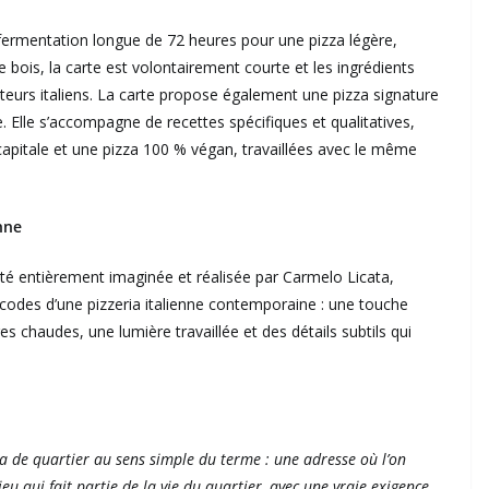
ermentation longue de 72 heures pour une pizza légère,
de bois, la carte est volontairement courte et les ingrédients
eurs italiens. La carte propose également une pizza signature
e. Elle s’accompagne de recettes spécifiques et qualitatives,
 capitale et une pizza 100 % végan, travaillées avec le même
nne
é entièrement imaginée et réalisée par Carmelo Licata,
s codes d’une pizzeria italienne contemporaine : une touche
es chaudes, une lumière travaillée et des détails subtils qui
a de quartier au sens simple du terme : une adresse où l’on
u qui fait partie de la vie du quartier, avec une vraie exigence