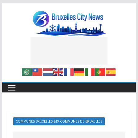
Skip
to
content
COMMUNES BRUXELLES &19 COMMUNES DE BRUXELLES