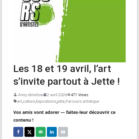
Les 18 et 19 avril, l’art
s’invite partout à Jette !
-Anny dimelow
2 avril 2026
471 Views
art
,
culture
,
Expositions
,
jette
,
Parcours artistique
Vos amis vont adorer — faites-leur découvrir ce
contenu !