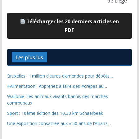
de Liège
Télécharger les 20 derniers articles en
PDF
Les plus lus
Bruxelles : 1 million d’euros d’amendes pour dépôts…
#Alimentation : Apprenez à faire des #crêpes au…
Wallonie : les animaux vivants bannis des marchés
communaux
Sport : 10ème édition des 10,30 km Schaerbeek
Une exposition consacrée aux « 50 ans de l’Allianz…