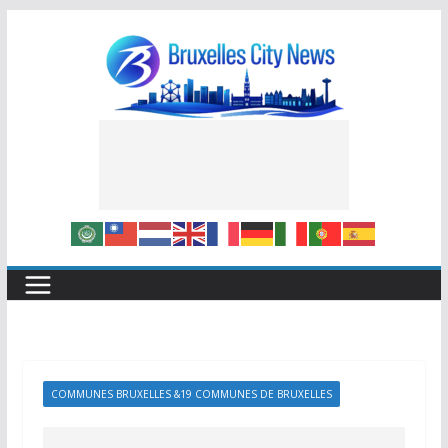
Skip
to
content
COMMUNES BRUXELLES &19 COMMUNES DE BRUXELLES