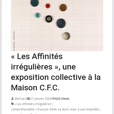
« Les Affinités
irrégulières », une
exposition collective à la
Maison C.F.C.
-Bernard
27 janvier 2026
626 Views
« Les Affinités irrégulières"
,
compréhensible. Chacune d’elle va donc viser à une limpidité.
,