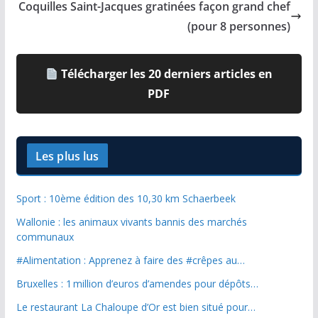
Coquilles Saint-Jacques gratinées façon grand chef
(pour 8 personnes)
Télécharger les 20 derniers articles en
PDF
Les plus lus
Sport : 10ème édition des 10,30 km Schaerbeek
Wallonie : les animaux vivants bannis des marchés
communaux
#Alimentation : Apprenez à faire des #crêpes au…
Bruxelles : 1 million d’euros d’amendes pour dépôts…
Le restaurant La Chaloupe d’Or est bien situé pour…