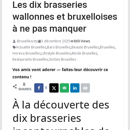
Les dix brasseries
wallonnes et bruxelloises
à ne pas manquer
-Bruxellescity
5 décembre 2025
869 Views
Actualité Bruxelles
,
Bars Bruxelles
,
Beauté Bruxelles
,
Bruxelles
,
Horeca Bruxelles
,
Lifestyle Bruxelles
,
Mode Bruxelles
,
Restaurants Bruxelles
,
Sorties Bruxelles
Vos amis vont adorer — faites-leur découvrir ce
contenu !
8
8
SHARES
À la découverte des
dix brasseries