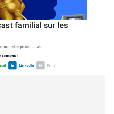
st familial sur les
ges
,
manneken-pis
,
un podcast
e contenu !
mail
LinkedIn
Print