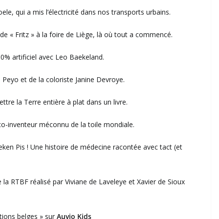
le, qui a mis l’électricité dans nos transports urbains.
s de « Fritz » à la foire de Liège, là où tout a commencé.
0% artificiel avec Leo Baekeland.
 Peyo et de la coloriste Janine Devroye.
re la Terre entière à plat dans un livre.
e co-inventeur méconnu de la toile mondiale.
en Pis ! Une histoire de médecine racontée avec tact (et
la RTBF réalisé par Viviane de Laveleye et Xavier de Sioux
tions belges » sur
Auvio Kids