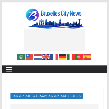
Skip
to
content
COMMUNES BRUXELLES &19 COMMUNES DE BRUXELLES