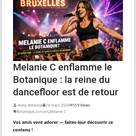
Melanie C enflamme le
Botanique : la reine du
dancefloor est de retour
-Anny dimelow
28 mars 2026
519 Views
Botanique
,
concert
,
Melanie C
Vos amis vont adorer — faites-leur découvrir ce
contenu !