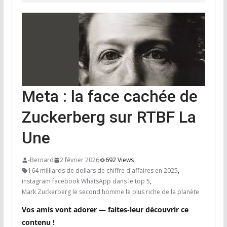
Meta : la face cachée de
Zuckerberg sur RTBF La
Une
-Bernard
2 février 2026
692 Views
164 milliards de dollars de chiffre d'affaires en 2025
,
instagram facebook WhatsApp dans le top 5
,
Mark Zuckerberg le second homme le plus riche de la planète
Vos amis vont adorer — faites-leur découvrir ce
contenu !