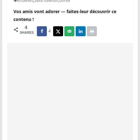
Bruxelles
,
Saint-Valentin
,
soirée
Vos amis vont adorer — faites-leur découvrir ce
contenu !
4
4
SHARES