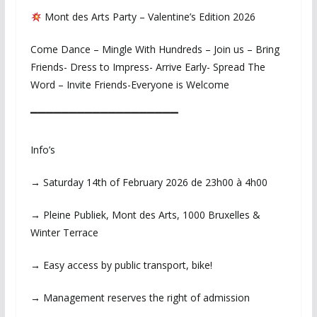
Mont des Arts Party – Valentine’s Edition 2026
Come Dance – Mingle With Hundreds – Join us – Bring
Friends- Dress to Impress- Arrive Early- Spread The
Word – Invite Friends-Everyone is Welcome
▔▔▔▔▔▔▔▔▔▔▔▔▔▔▔▔▔▔▔
Info’s
→ Saturday 14th of February 2026 de 23h00 à 4h00
→ Pleine Publiek, Mont des Arts, 1000 Bruxelles &
Winter Terrace
→ Easy access by public transport, bike!
→ Management reserves the right of admission