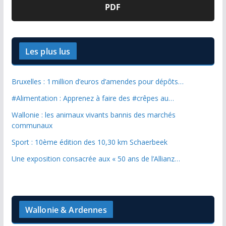
PDF
Les plus lus
Bruxelles : 1 million d’euros d’amendes pour dépôts…
#Alimentation : Apprenez à faire des #crêpes au…
Wallonie : les animaux vivants bannis des marchés
communaux
Sport : 10ème édition des 10,30 km Schaerbeek
Une exposition consacrée aux « 50 ans de l’Allianz…
Wallonie & Ardennes