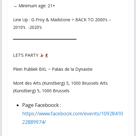
→ Minimum age: 21+
Line Up : G-Froy & Madstone > BACK TO 2000’s –
2010’s -2020’s
▔▔▔▔▔▔▔▔▔▔▔▔▔▔▔▔▔▔▔
LET’S PARTY
Plein Publiek BXL ~ Palais de la Dynastie
Mont des Arts (Kunstberg) 5, 1000 Brussels Arts
(Kunstberg) 5, 1000 Brussels
Page Faceboock :
https://www.facebook.com/events/10928410
22889974/