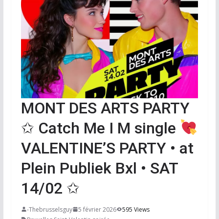
MONT DES ARTS PARTY
✩ Catch Me I M single
VALENTINE’S PARTY • at
Plein Publiek Bxl • SAT
14/02 ✩
-Thebrusselsguy
5 février 2026
595 Views