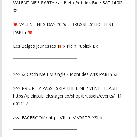
VALENTINE’S PARTY • at Plein Publiek Bxl • SAT 14/02
✩
VALENTINE’S DAY 2026 – BRUSSELS’ HOTTEST
PARTY
Les Belges Jeunesses
x Plein Publiek Bxl
▔▔▔▔▔▔▔▔▔▔▔▔▔▔▔▔▔▔▔
>>> ✩ Catch Me I M single • Mont des Arts PARTY ✩
>>> PRIORITY PASS : SKIP THE LINE / VENTE FLASH
https://pleinpubliek.stager.co/shop/brussels/events/111
602117
>>> FACEBOOK / https://fb.me/e/9RTPcXShp
▔▔▔▔▔▔▔▔▔▔▔▔▔▔▔▔▔▔▔