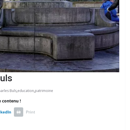
uls
arles Buls
,
education
,
patrimoine
e contenu !
nkedIn
Print