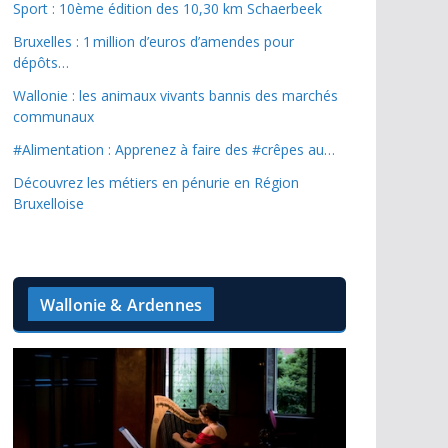
Sport : 10ème édition des 10,30 km Schaerbeek
Bruxelles : 1 million d’euros d’amendes pour
dépôts…
Wallonie : les animaux vivants bannis des marchés
communaux
#Alimentation : Apprenez à faire des #crêpes au…
Découvrez les métiers en pénurie en Région
Bruxelloise
Wallonie & Ardennes