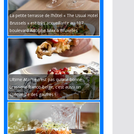
La petite terrasse de l’hôtel « The Usual Hotel
Brussels » est très accueillante au 107
boulevard Adolphe Max à Bruxelles
Ultime Atome n’est pas qu’une bonne
brasserie franco-belge, c’est aussi un
spécialiste des gaufres !