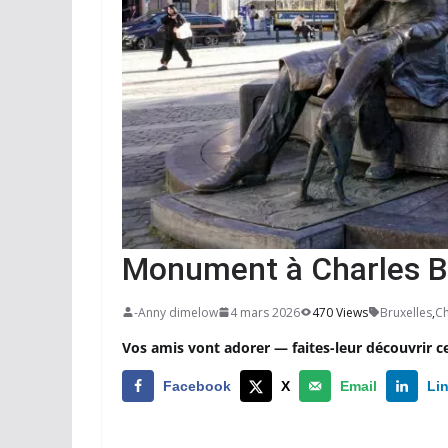
Monument à Charles B
-Anny dimelow
4 mars 2026
470 Views
Bruxelles
,
Ch
Vos amis vont adorer — faites-leur découvrir c
Facebook
X
Email
Li