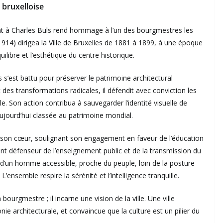
 bruxelloise
nt à Charles Buls rend hommage à l’un des bourgmestres les
1914) dirigea la Ville de Bruxelles de 1881 à 1899, à une époque
ilibre et l’esthétique du centre historique.
’est battu pour préserver le patrimoine architectural
t des transformations radicales, il défendit avec conviction les
e. Son action contribua à sauvegarder l’identité visuelle de
ujourd’hui classée au patrimoine mondial.
re son cœur, soulignant son engagement en faveur de l’éducation
rvent défenseur de l’enseignement public et de la transmission du
ge d’un homme accessible, proche du peuple, loin de la posture
’ensemble respire la sérénité et l’intelligence tranquille.
rgmestre ; il incarne une vision de la ville. Une ville
e architecturale, et convaincue que la culture est un pilier du