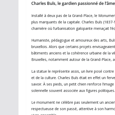
Charles Buls, le gardien passionné de l’âme
Installé à deux pas de la Grand-Place, le Monume
plus marquants de la capitale. Charles Buls (1837-
charnière où l’urbanisation galopante menaçait l’équ
Humaniste, pédagogue et amoureux des arts, Buls s
bruxellois. Alors que certains projets envisageaien
bâtiments anciens et la cohérence urbaine de la vill
Bruxelles, notamment autour de la Grand-Place, a
La statue le représente assis, un livre posé cont
et de la culture. Charles Buls était en effet un fe
savoir. À ses pieds, un petit chien renforce l’ima
solennelle souvent associée aux figures politiques. L
Le monument ne célèbre pas seulement un ancien bou
respectueuse de son passé, attentive à son harmoni