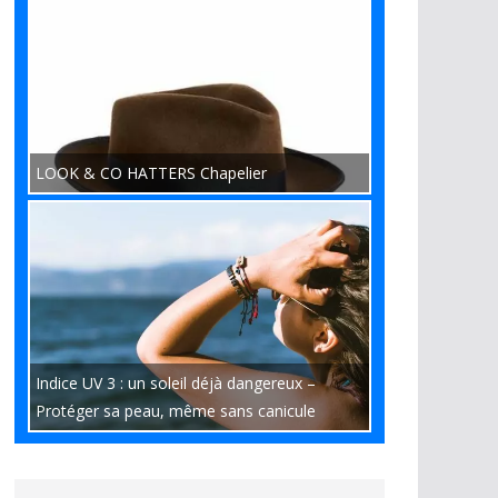
LOOK & CO HATTERS Chapelier
Indice UV 3 : un soleil déjà dangereux –
Protéger sa peau, même sans canicule