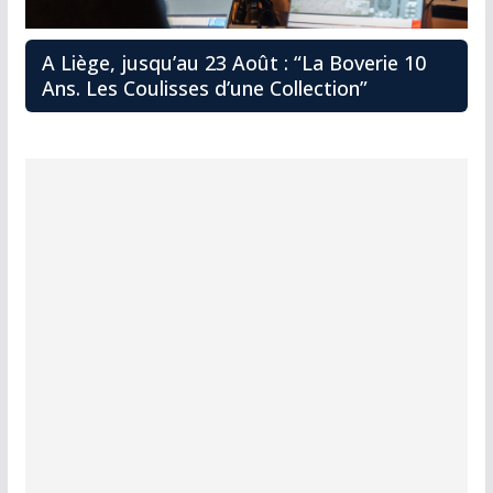
A Liège, jusqu’au 23 Août : “La Boverie 10
Ans. Les Coulisses d’une Collection”