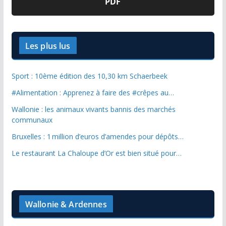
PDF
Les plus lus
Sport : 10ème édition des 10,30 km Schaerbeek
#Alimentation : Apprenez à faire des #crêpes au…
Wallonie : les animaux vivants bannis des marchés
communaux
Bruxelles : 1 million d’euros d’amendes pour dépôts…
Le restaurant La Chaloupe d’Or est bien situé pour…
Wallonie & Ardennes