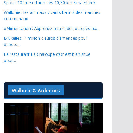
Sport : 10ème édition des 10,30 km Schaerbeek
Wallonie : les animaux vivants bannis des marchés
communaux
#Alimentation : Apprenez à faire des #crêpes au…
Bruxelles : 1 million d’euros d’amendes pour
dépôts…
Le restaurant La Chaloupe d’Or est bien situé
pour…
Wallonie & Ardennes