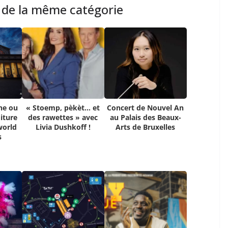
s de la même catégorie
ne ou
« Stoemp, pèkèt… et
Concert de Nouvel An
iture
des rawettes » avec
au Palais des Beaux-
world
Livia Dushkoff !
Arts de Bruxelles
s