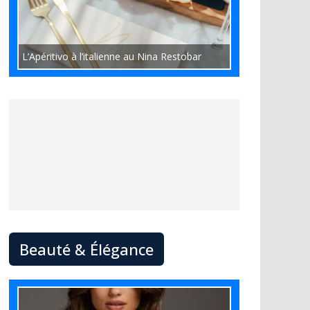
L’Apéritivo à l’italienne au Nina Restobar
Beauté & Élégance