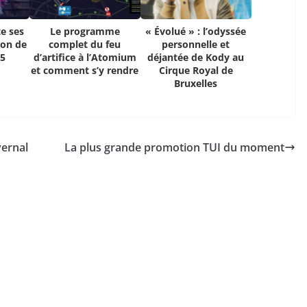
e ses
Le programme
« Évolué » : l’odyssée
ion de
complet du feu
personnelle et
25
d’artifice à l’Atomium
déjantée de Kody au
et comment s’y rendre
Cirque Royal de
Bruxelles
vernal
La plus grande promotion TUI du moment