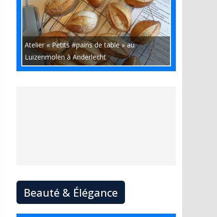
Atelier « Petits #pains de table » au
Luizenmolen à Anderlecht
Beauté & Élégance