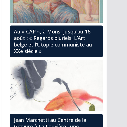
Au « CAP », à Mons, jusqu’au 16
août : « Regards pluriels. L’Art
belge et l’Utopie communiste au
XXe siècle »
Jean Marchetti au Centre de la
Gravure à La Louvière : une