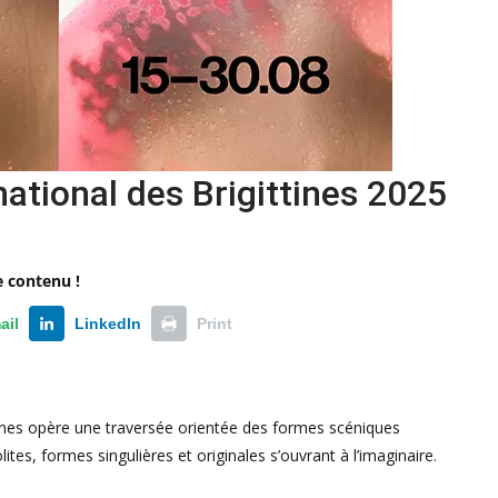
national des Brigittines 2025
e contenu !
ail
LinkedIn
Print
ines opère une traversée orientée des formes scéniques
es, formes singulières et originales s’ouvrant à l’imaginaire.