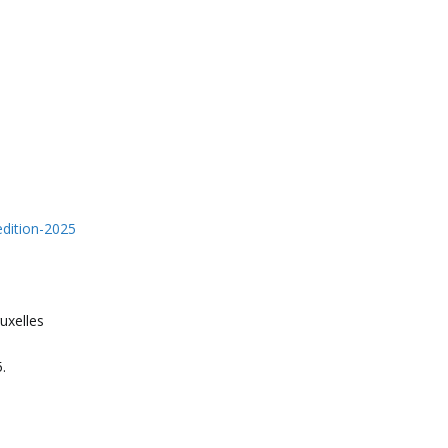
/edition-2025
ruxelles
.