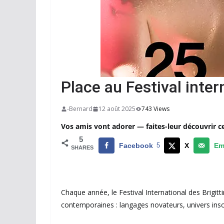
Place au Festival inter
-Bernard
12 août 2025
743 Views
Vos amis vont adorer — faites-leur découvrir c
5
Facebook
5
X
Em
SHARES
Chaque année, le Festival International des Brigitt
contemporaines : langages novateurs, univers insolit