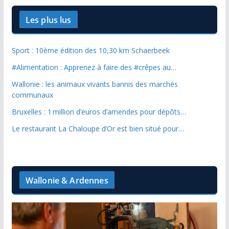
Les plus lus
Sport : 10ème édition des 10,30 km Schaerbeek
#Alimentation : Apprenez à faire des #crêpes au…
Wallonie : les animaux vivants bannis des marchés
communaux
Bruxelles : 1 million d’euros d’amendes pour dépôts…
Le restaurant La Chaloupe d’Or est bien situé pour…
Wallonie & Ardennes