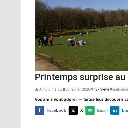
Printemps surprise au
-Anny dimelow
27 février 2026
437 Views
ambiance
Vos amis vont adorer — faites-leur découvrir c
Facebook
X
Email
Li