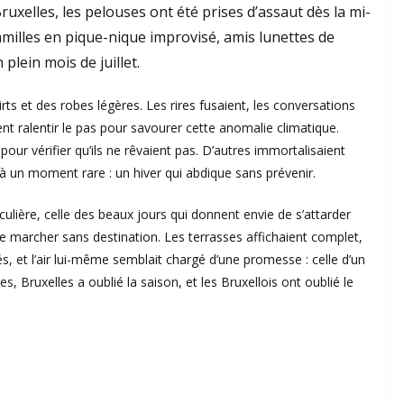
ruxelles, les pelouses ont été prises d’assaut dès la mi-
familles en pique-nique improvisé, amis lunettes de
 plein mois de juillet.
ts et des robes légères. Les rires fusaient, les conversations
nt ralentir le pas pour savourer cette anomalie climatique.
our vérifier qu’ils ne rêvaient pas. D’autres immortalisaient
r à un moment rare : un hiver qui abdique sans prévenir.
rticulière, celle des beaux jours qui donnent envie de s’attarder
e marcher sans destination. Les terrasses affichaient complet,
s, et l’air lui-même semblait chargé d’une promesse : celle d’un
 Bruxelles a oublié la saison, et les Bruxellois ont oublié le