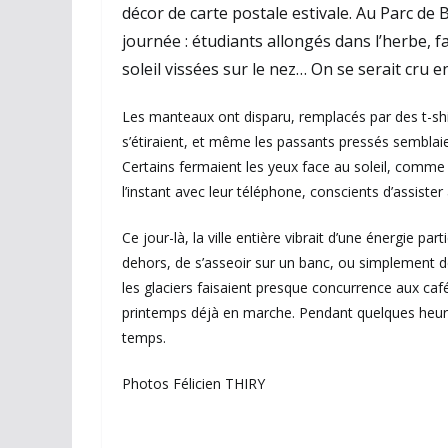
décor de carte postale estivale. Au Parc de B
journée : étudiants allongés dans l’herbe, 
soleil vissées sur le nez… On se serait cru en
Les manteaux ont disparu, remplacés par des t-shir
s’étiraient, et même les passants pressés semblaie
Certains fermaient les yeux face au soleil, comme p
l’instant avec leur téléphone, conscients d’assiste
Ce jour-là, la ville entière vibrait d’une énergie pa
dehors, de s’asseoir sur un banc, ou simplement d
les glaciers faisaient presque concurrence aux café
printemps déjà en marche. Pendant quelques heures,
temps.
Photos Félicien THIRY