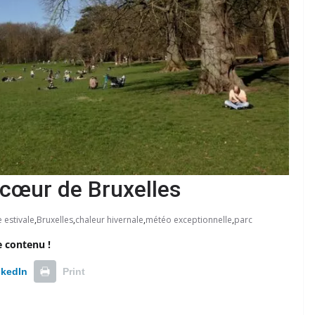
 cœur de Bruxelles
 estivale
,
Bruxelles
,
chaleur hivernale
,
météo exceptionnelle
,
parc
e contenu !
nkedIn
Print