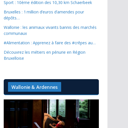
Sport : 10ème édition des 10,30 km Schaerbeek
Bruxelles : 1 million d’euros d’amendes pour
dépôts…
Wallonie : les animaux vivants bannis des marchés
communaux
#Alimentation : Apprenez à faire des #crêpes au…
Découvrez les métiers en pénurie en Région
Bruxelloise
Wallonie & Ardennes