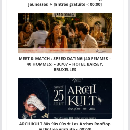
Jeunesses ✧ [Entrée gratuite < 00:00]
MEET & MATCH : SPEED DATING (40 FEMMES –
40 HOMMES) – 30/07 – HOTEL BARSEY,
BRUXELLES
ARCHIKULT 80s 90s 00s ❀ Les Arches Rooftop
❀ [Entrée gratuite < 00:00]