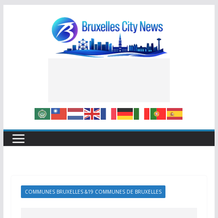
Skip
to
content
COMMUNES BRUXELLES &19 COMMUNES DE BRUXELLES