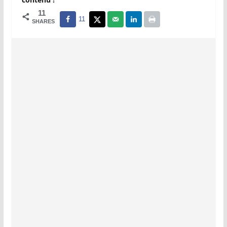
11
11
SHARES