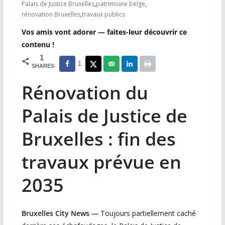
Palais de Justice Bruxelles
,
patrimoine belge
,
rénovation Bruxelles
,
travaux publics
Vos amis vont adorer — faites-leur découvrir ce
contenu !
1
1
SHARES
Rénovation du
Palais de Justice de
Bruxelles : fin des
travaux prévue en
2035
Bruxelles City News —
Toujours partiellement caché