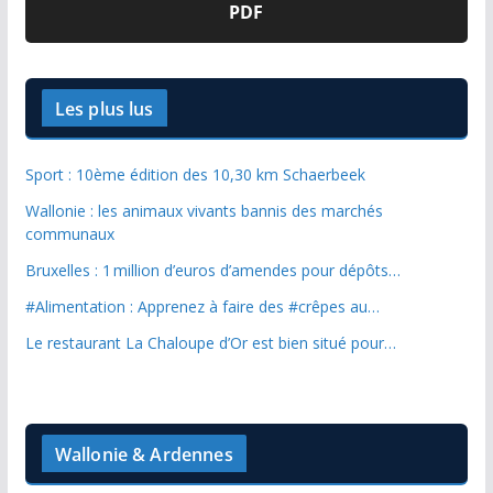
PDF
Les plus lus
Sport : 10ème édition des 10,30 km Schaerbeek
Wallonie : les animaux vivants bannis des marchés
communaux
Bruxelles : 1 million d’euros d’amendes pour dépôts…
#Alimentation : Apprenez à faire des #crêpes au…
Le restaurant La Chaloupe d’Or est bien situé pour…
Wallonie & Ardennes