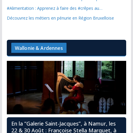
#Alimentation : Apprenez à faire des #crêpes au…
Découvrez les métiers en pénurie en Région Bruxelloise
Wallonie & Ardennes
En la “Galerie Saint-Jacques”, à Namur, les
22 & 30 Août : Françoise Stella Marquet, à