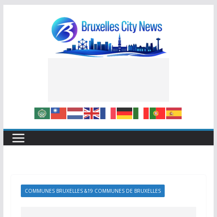
Skip
to
content
COMMUNES BRUXELLES &19 COMMUNES DE BRUXELLES