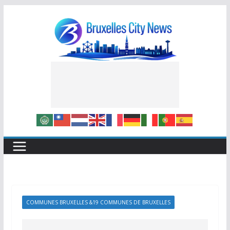
Skip
to
content
COMMUNES BRUXELLES &19 COMMUNES DE BRUXELLES