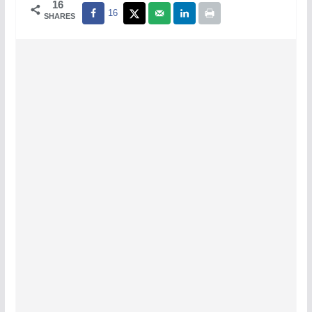
16
16
SHARES