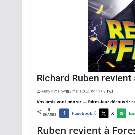
Richard Ruben revient 
-Anny dimelow
2 mars 2025
1117 Views
Vos amis vont adorer — faites-leur découvrir c
6
Facebook
6
X
Em
SHARES
Ruben revient à Fores