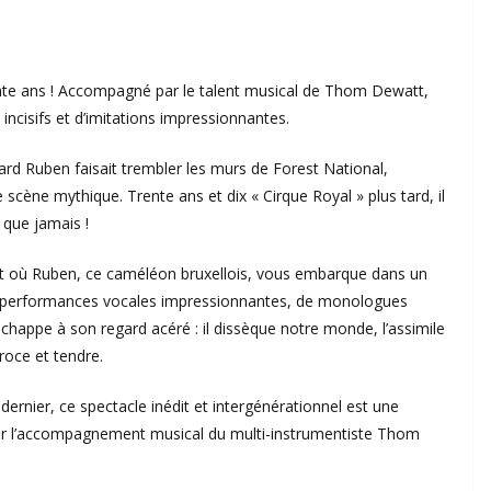
ente ans ! Accompagné par le talent musical de Thom Dewatt,
incisifs et d’imitations impressionnantes.
hard Ruben faisait trembler les murs de Forest National,
scène mythique. Trente ans et dix « Cirque Royal » plus tard, il
e que jamais !
nt où Ruben, ce caméléon bruxellois, vous embarque dans un
de performances vocales impressionnantes, de monologues
’échappe à son regard acéré : il dissèque notre monde, l’assimile
roce et tendre.
ernier, ce spectacle inédit et intergénérationnel est une
par l’accompagnement musical du multi-instrumentiste Thom