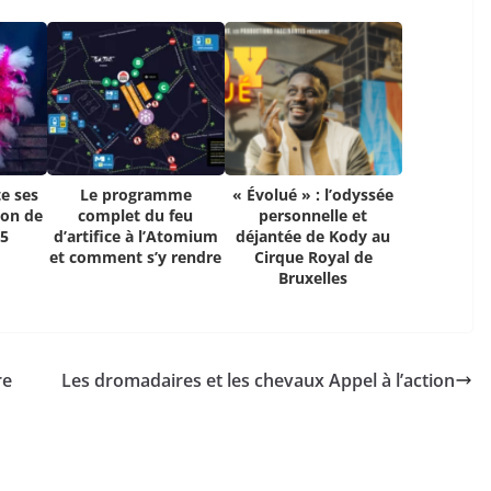
e ses
Le programme
« Évolué » : l’odyssée
ion de
complet du feu
personnelle et
25
d’artifice à l’Atomium
déjantée de Kody au
et comment s’y rendre
Cirque Royal de
Bruxelles
re
Les dromadaires et les chevaux Appel à l’action