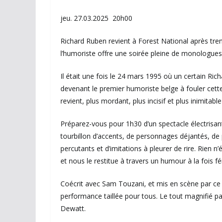
jeu. 27.03.2025 20h00
Richard Ruben revient à Forest National après tr
l’humoriste offre une soirée pleine de monologues 
Il était une fois le 24 mars 1995 où un certain Ric
devenant le premier humoriste belge à fouler cette 
revient, plus mordant, plus incisif et plus inimitabl
Préparez-vous pour 1h30 d’un spectacle électrisa
tourbillon d’accents, de personnages déjantés, 
percutants et d’imitations à pleurer de rire. Rien n
et nous le restitue à travers un humour à la fois fé
Coécrit avec Sam Touzani, et mis en scène par ce d
performance taillée pour tous. Le tout magnifié 
Dewatt.