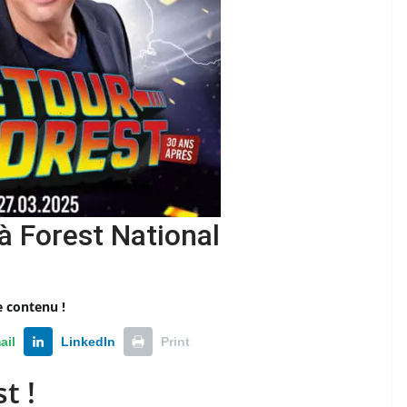
à Forest National
e contenu !
ail
LinkedIn
Print
t !