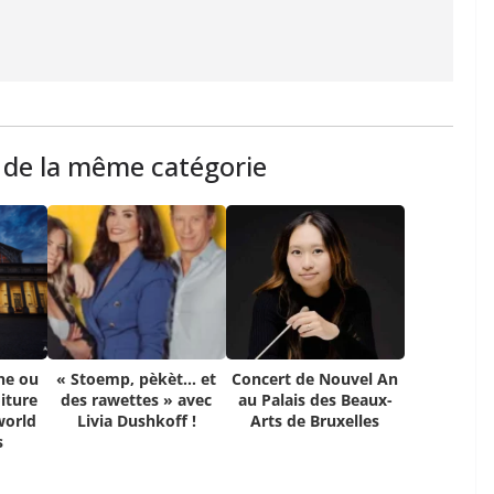
s de la même catégorie
ne ou
« Stoemp, pèkèt… et
Concert de Nouvel An
iture
des rawettes » avec
au Palais des Beaux-
world
Livia Dushkoff !
Arts de Bruxelles
s