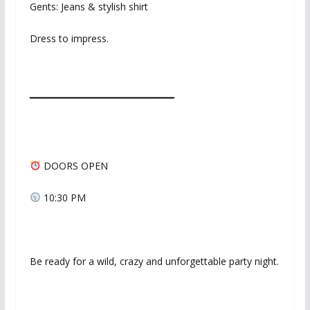
Gents: Jeans & stylish shirt
Dress to impress.
▔▔▔▔▔▔▔▔▔▔▔▔▔▔▔▔▔▔▔
DOORS OPEN
10:30 PM
Be ready for a wild, crazy and unforgettable party night.