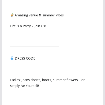
Amazing venue & summer vibes
Life is a Party – Join Us!
▔▔▔▔▔▔▔▔▔▔▔▔▔▔▔▔▔▔▔
DRESS CODE
Ladies: Jeans shorts, boots, summer flowers… or
simply Be Yourself!