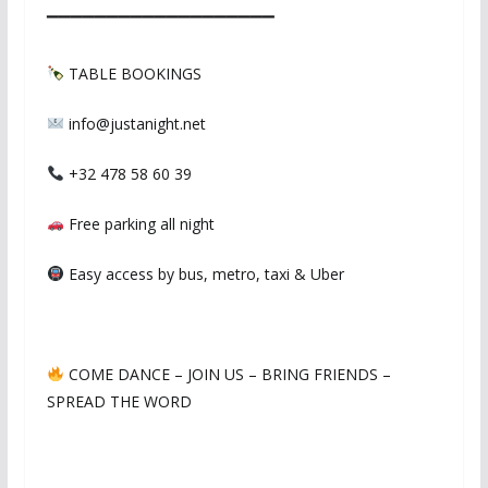
▔▔▔▔▔▔▔▔▔▔▔▔▔▔▔▔▔▔▔
TABLE BOOKINGS
info@justanight.net
+32 478 58 60 39
Free parking all night
Easy access by bus, metro, taxi & Uber
COME DANCE – JOIN US – BRING FRIENDS –
SPREAD THE WORD