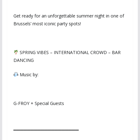
Get ready for an unforgettable summer night in one of
Brussels’ most iconic party spots!
SPRING VIBES – INTERNATIONAL CROWD – BAR
DANCING
Music by:
G-FROY + Special Guests
▔▔▔▔▔▔▔▔▔▔▔▔▔▔▔▔▔▔▔