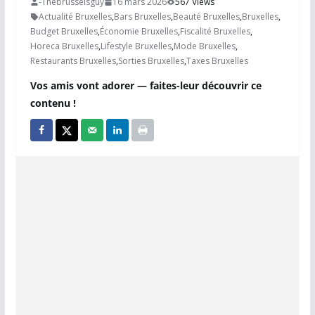
-Thebrusselsguy
16 mars 2026
567 Views
Actualité Bruxelles
,
Bars Bruxelles
,
Beauté Bruxelles
,
Bruxelles
,
Budget Bruxelles
,
Économie Bruxelles
,
Fiscalité Bruxelles
,
Horeca Bruxelles
,
Lifestyle Bruxelles
,
Mode Bruxelles
,
Restaurants Bruxelles
,
Sorties Bruxelles
,
Taxes Bruxelles
Vos amis vont adorer — faites-leur découvrir ce
contenu !