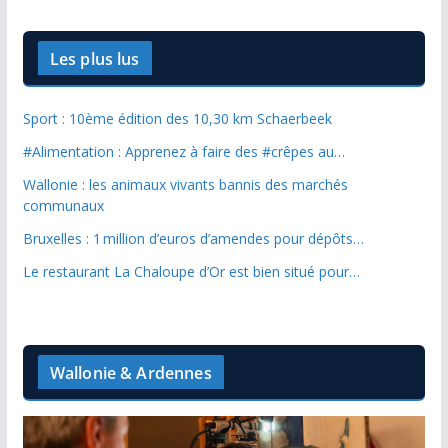
Les plus lus
Sport : 10ème édition des 10,30 km Schaerbeek
#Alimentation : Apprenez à faire des #crêpes au…
Wallonie : les animaux vivants bannis des marchés
communaux
Bruxelles : 1 million d’euros d’amendes pour dépôts…
Le restaurant La Chaloupe d’Or est bien situé pour…
Wallonie & Ardennes