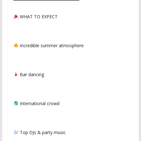
▔▔▔▔▔▔▔▔▔▔▔▔▔▔▔▔▔▔▔
WHAT TO EXPECT
Incredible summer atmosphere
Bar dancing
International crowd
Top DJs & party music