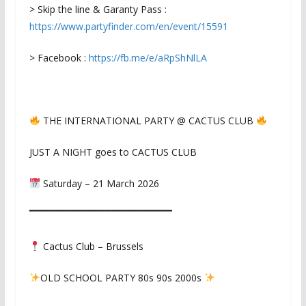
> Skip the line & Garanty Pass :
https://www.partyfinder.com/en/event/15591
> Facebook :
https://fb.me/e/aRpShNlLA
THE INTERNATIONAL PARTY @ CACTUS CLUB
JUST A NIGHT goes to CACTUS CLUB
Saturday – 21 March 2026
▔▔▔▔▔▔▔▔▔▔▔▔▔▔▔▔▔▔▔
Cactus Club – Brussels
OLD SCHOOL PARTY 80s 90s 2000s