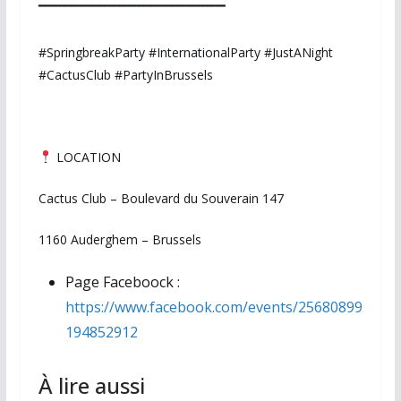
▔▔▔▔▔▔▔▔▔▔▔▔▔▔▔▔▔▔▔
#SpringbreakParty #InternationalParty #JustANight
#CactusClub #PartyInBrussels
LOCATION
Cactus Club – Boulevard du Souverain 147
1160 Auderghem – Brussels
Page Faceboock :
https://www.facebook.com/events/25680899
194852912
À lire aussi