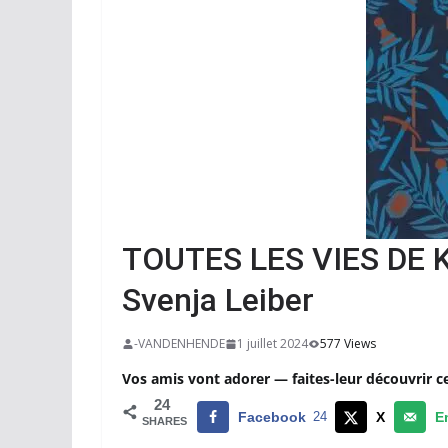
TOUTES LES VIES DE K
Svenja Leiber
-VANDENHENDE
1 juillet 2024
577 Views
Vos amis vont adorer — faites-leur découvrir c
24
Facebook
24
X
E
SHARES