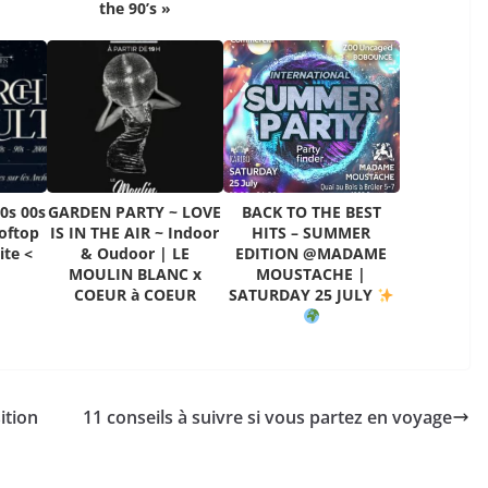
the 90’s »
0s 00s
GARDEN PARTY ~ LOVE
BACK TO THE BEST
oftop
IS IN THE AIR ~ Indoor
HITS – SUMMER
ite <
& Oudoor | LE
EDITION @MADAME
MOULIN BLANC x
MOUSTACHE |
COEUR à COEUR
SATURDAY 25 JULY
ition
11 conseils à suivre si vous partez en voyage