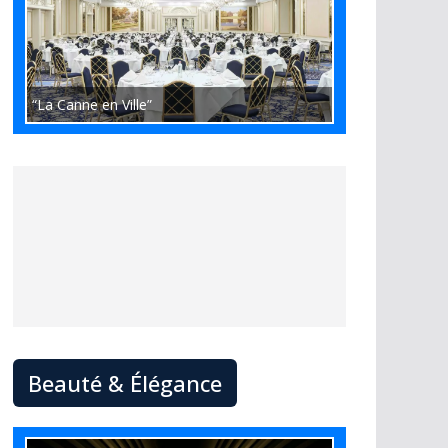
“La Canne en Ville”
Beauté & Élégance