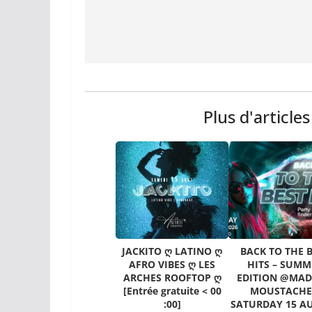
Plus d'article
JACKITO ღ LATINO ღ
BACK TO THE 
AFRO VIBES ღ LES
HITS – SUMM
ARCHES ROOFTOP ღ
EDITION @MA
[Entrée gratuite < 00
MOUSTACHE
:00]
SATURDAY 15 A