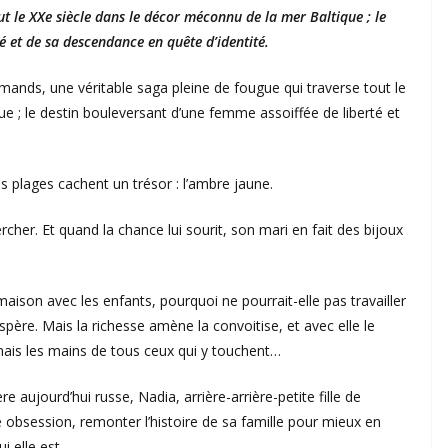
ut le XXe siècle dans le décor méconnu de la mer Baltique ; le
é et de sa descendance en quête d’identité.
mands, une véritable saga pleine de fougue qui traverse tout le
e ; le destin bouleversant d’une femme assoiffée de liberté et
es plages cachent un trésor : l’ambre jaune.
cher. Et quand la chance lui sourit, son mari en fait des bijoux
maison avec les enfants, pourquoi ne pourrait-elle pas travailler
spère. Mais la richesse amène la convoitise, et avec elle le
rmais les mains de tous ceux qui y touchent…
ère aujourd’hui russe, Nadia, arrière-arrière-petite fille de
e obsession, remonter l’histoire de sa famille pour mieux en
ui elle est…