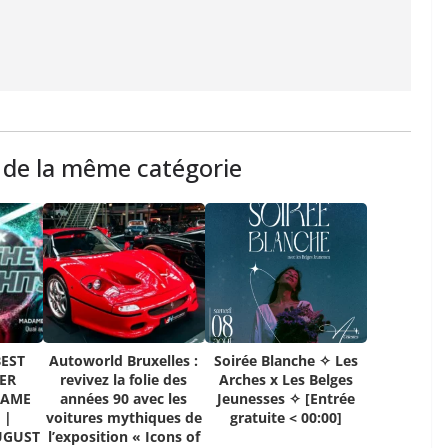
s de la même catégorie
BEST
Autoworld Bruxelles :
Soirée Blanche ✧ Les
ER
revivez la folie des
Arches x Les Belges
DAME
années 90 avec les
Jeunesses ✧ [Entrée
 |
voitures mythiques de
gratuite < 00:00]
UGUST
l’exposition « Icons of