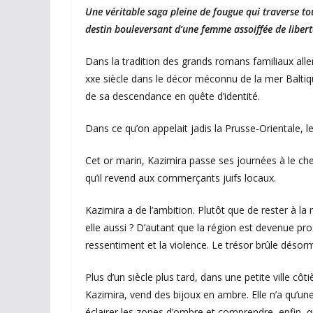
Une véritable saga pleine de fougue qui traverse to
destin bouleversant d’une femme assoiffée de libert
Dans la tradition des grands romans familiaux alle
xxe siècle dans le décor méconnu de la mer Baltiqu
de sa descendance en quête d’identité.
Dans ce qu’on appelait jadis la Prusse-Orientale, l
Cet or marin, Kazimira passe ses journées à le cher
qu’il revend aux commerçants juifs locaux.
Kazimira a de l’ambition. Plutôt que de rester à la 
elle aussi ? D’autant que la région est devenue pro
ressentiment et la violence. Le trésor brûle déso
Plus d’un siècle plus tard, dans une petite ville côti
Kazimira, vend des bijoux en ambre. Elle n’a qu’un
éclairer les zones d’ombre et comprendre, enfin, q