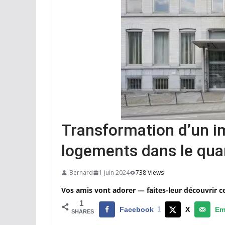
Transformation d’un 
logements dans le qua
-Bernard
1 juin 2024
738 Views
Vos amis vont adorer — faites-leur découvrir c
1
Facebook
1
X
Em
SHARES