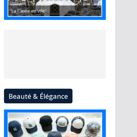
“La Canne en Ville”
Beauté & Élégance