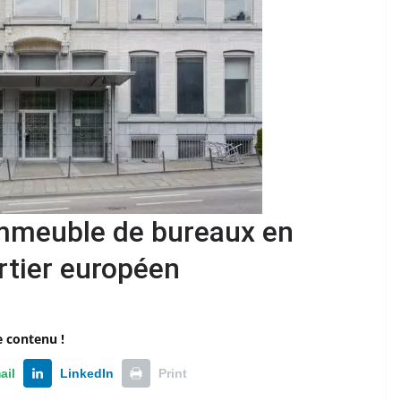
immeuble de bureaux en
rtier européen
e contenu !
ail
LinkedIn
Print