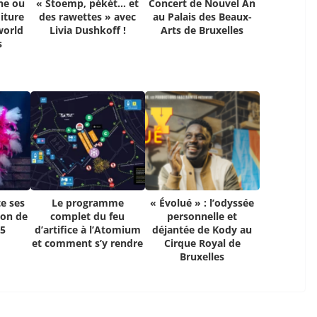
ne ou
« Stoemp, pèkèt… et
Concert de Nouvel An
iture
des rawettes » avec
au Palais des Beaux-
world
Livia Dushkoff !
Arts de Bruxelles
s
e ses
Le programme
« Évolué » : l’odyssée
ion de
complet du feu
personnelle et
25
d’artifice à l’Atomium
déjantée de Kody au
et comment s’y rendre
Cirque Royal de
Bruxelles