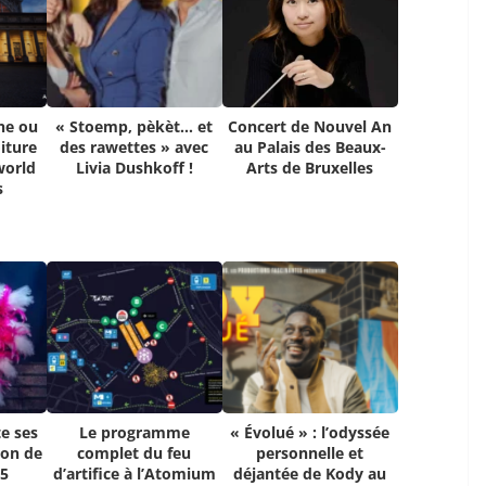
ne ou
« Stoemp, pèkèt… et
Concert de Nouvel An
iture
des rawettes » avec
au Palais des Beaux-
world
Livia Dushkoff !
Arts de Bruxelles
s
e ses
Le programme
« Évolué » : l’odyssée
ion de
complet du feu
personnelle et
25
d’artifice à l’Atomium
déjantée de Kody au