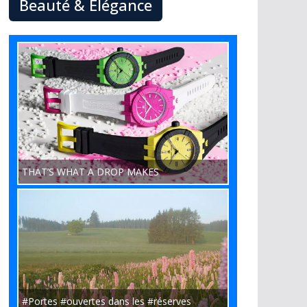
Beauté & Élégance
THAT’S WHAT A DROP MAKES
#Portes #ouvertes dans les #réserves