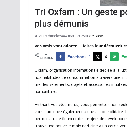
Tri Oxfam : Un geste po
plus démunis
-Anny dimelow
4 mars 2025
795 Views
Vos amis vont adorer — faites-leur découvrir c
1
Facebook
1
X
Em
SHARES
Oxfam, organisation internationale dédiée à la lutte
nos habitudes de consommation à travers une initiat
trier les vêtements, objets et accessoires inutilisés
humanitaire.
En triant vos vêtements, vous permettez non seul
vous participez également à une action solidaire.
permettant de financer des projets de développemen
trouve une nouvelle main participe à un cercle ver