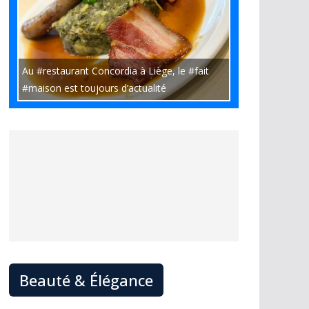
Au #restaurant Concordia à Liège, le #fait
#maison est toujours d’actualité
Beauté & Élégance