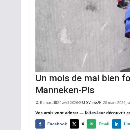
Un mois de mai bien f
Manneken-Pis
-Bernard
24 avril 2026
810 Views
28 mars 2026
,
ar
Vos amis vont adorer — faites-leur découvrir c
Facebook
X
Email
Li