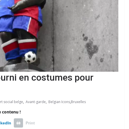
ourni en costumes pour
t social belge
,
Avant-garde
,
Belgian Icons
,
Bruxelles
e contenu !
nkedIn
Print