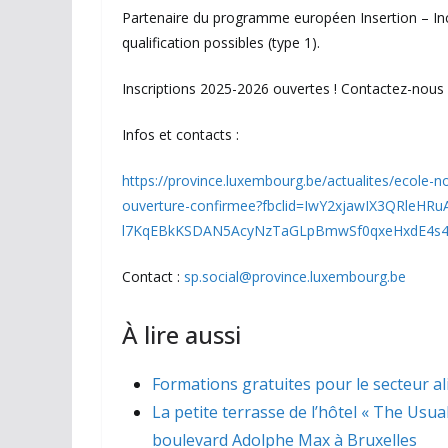
Partenaire du programme européen Insertion – Incl
qualification possibles (type 1).
Inscriptions 2025-2026 ouvertes ! Contactez-nous 
Infos et contacts :
https://province.luxembourg.be/actualites/ecole-n
ouverture-confirmee?fbclid=IwY2xjawIX3QRleHR
l7KqEBkKSDAN5AcyNzTaGLpBmwSf0qxeHxdE4s4
Contact :
sp.social@province.luxembourg.be
À lire aussi
Formations gratuites pour le secteur a
La petite terrasse de l’hôtel « The Usua
boulevard Adolphe Max à Bruxelles