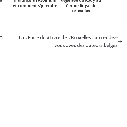
25
d’artifice à l’Atomium
déjantée de Kody au
et comment s’y rendre
Cirque Royal de
Bruxelles
25
La #Foire du #Livre de #Bruxelles : un rendez-
vous avec des auteurs belges