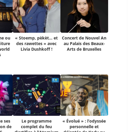
ne ou
« Stoemp, pèkèt… et
Concert de Nouvel An
iture
des rawettes » avec
au Palais des Beaux-
world
Livia Dushkoff !
Arts de Bruxelles
s
e ses
Le programme
« Évolué » : l’odyssée
ion de
complet du feu
personnelle et