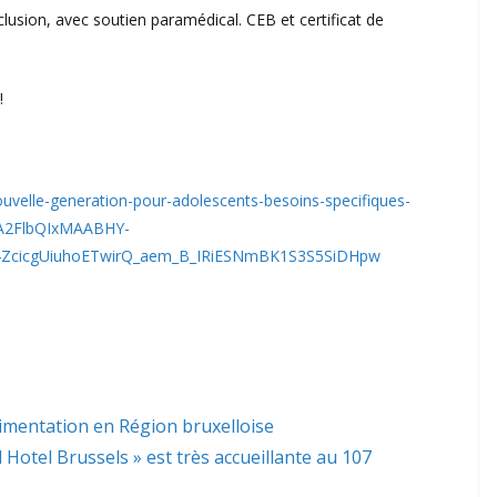
usion, avec soutien paramédical. CEB et certificat de
!
ouvelle-generation-pour-adolescents-besoins-specifiques-
uA2FlbQIxMAABHY-
ZcicgUiuhoETwirQ_aem_B_IRiESNmBK1S3S5SiDHpw
limentation en Région bruxelloise
l Hotel Brussels » est très accueillante au 107