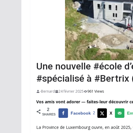
Une nouvelle #école d
#spécialisé à #Bertri
-Bernard
24 février 2025
961 Views
Vos amis vont adorer — faites-leur découvrir c
2
Facebook
2
X
Em
SHARES
La Province de Luxembourg ouvre, en août 2025, u