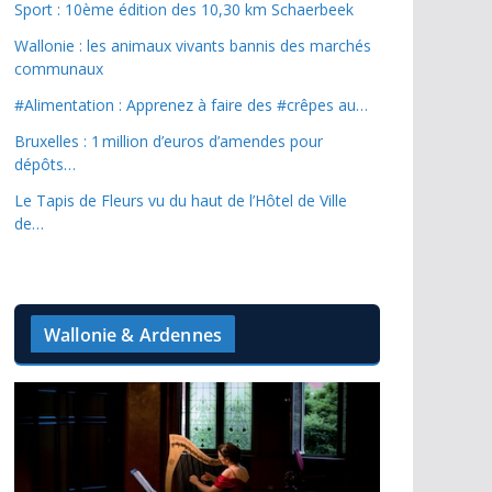
Sport : 10ème édition des 10,30 km Schaerbeek
Wallonie : les animaux vivants bannis des marchés
communaux
#Alimentation : Apprenez à faire des #crêpes au…
Bruxelles : 1 million d’euros d’amendes pour
dépôts…
Le Tapis de Fleurs vu du haut de l’Hôtel de Ville
de…
Wallonie & Ardennes