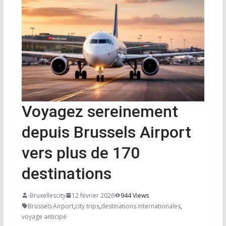
Voyagez sereinement
depuis Brussels Airport
vers plus de 170
destinations
-Bruxellescity
12 février 2026
944 Views
Brussels Airport
,
city trips
,
destinations internationales
,
voyage anticipé