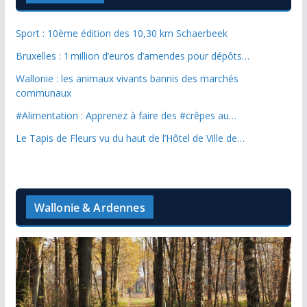
Sport : 10ème édition des 10,30 km Schaerbeek
Bruxelles : 1 million d’euros d’amendes pour dépôts…
Wallonie : les animaux vivants bannis des marchés
communaux
#Alimentation : Apprenez à faire des #crêpes au…
Le Tapis de Fleurs vu du haut de l’Hôtel de Ville de…
Wallonie & Ardennes