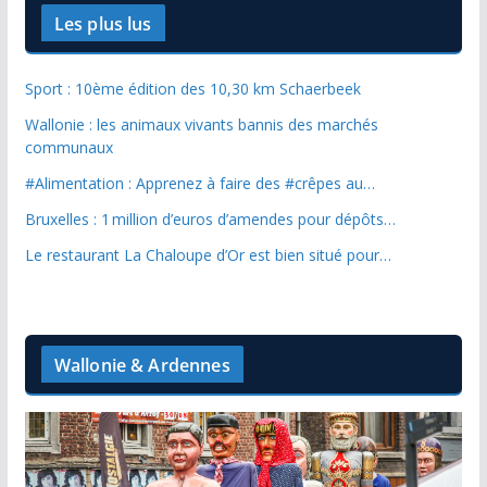
Les plus lus
Sport : 10ème édition des 10,30 km Schaerbeek
Wallonie : les animaux vivants bannis des marchés
communaux
#Alimentation : Apprenez à faire des #crêpes au…
Bruxelles : 1 million d’euros d’amendes pour dépôts…
Le restaurant La Chaloupe d’Or est bien situé pour…
Wallonie & Ardennes