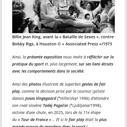
Billie Jean King, avant la « Bataille de Sexes », contre
Bobby Rigs, à Houston © « Associated Press »/1973
Ainsi, la
présente exposition
nous invite à
réfléchir sur la
pratique du sport
et, plus largement,
sur ses liens étroits
avec les comportements dans la société
.
Ainsi des
photos
illustrent de superbes
gestes de fair
play
, comme la décision prise par
le coureur cycliste
danois
Jonas
Vingegaard
(°
Hillersley
/ 1996)
d’attendre
son rival
slovène
Tadej Pogačar
(°
Ljubljana
/1998)
,
victime d’une chute
, en 2025,
lors de la 11e étape
du
« Tour de France »
..
. Et si le
fair play
était la
plus
grande preuve de grandeur dans le sport
! …