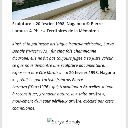
Sculpture « 20 février 1998, Nagano »
© Pierre
Larauza © Ph. : « Territoires de la Mémoire »
Ainsi, si
la patineuse artistique franco-américaine
,
Surya
Bonaly
(°
Nice
/1973),
fut
cinq fois Championne
d’Europe
,
elle ne fut pas toujours jugée à sa juste valeur,
ce que nous démontre une
sculpture documentaire
,
exposée à la
« Cité Miroir »
–
« 20 février 1998, Nagano
»
-,
réalisée par l’artiste français
Pierre
Larauza
(°
Dax
/1976),
qui, travaillant à
Bruxelles
,
a tenu
à reconstituer, grandeur nature, le
« salto arrière »
,
mouvement d’un
saut périlleux arrière
, exécuté par cette
championne
.