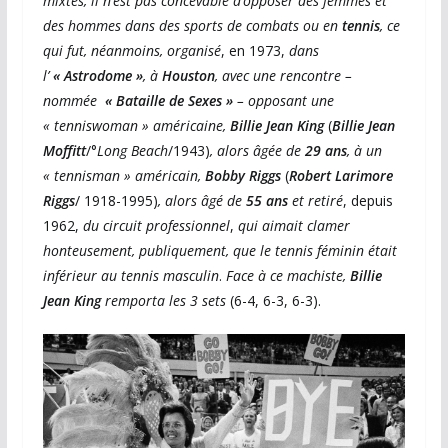
mixtes, il n’est pas concevable d’opposer des femmes et
des hommes dans des sports de combats ou en
tennis
, ce
qui fut, néanmoins, organisé
, en 1973,
dans
l’
« Astrodome »
, à
Houston
, avec une
rencontre –
nommée
« Bataille de Sexes »
– opposant
une
« tenniswoman » américaine,
B
illie Jean King
(
Billie Jean
Moffitt
/°
Long Beach
/1943)
, alors âgée de
29 ans
, à un
« tennisman » américain,
Bobby Riggs
(
Robert Larimore
Riggs
/ 1918-1995)
, alors âgé de
55 ans
et retiré
, depuis
1962,
du circuit professionnel
,
qui aimait clamer
honteusement, publiquement, que le tennis féminin était
inférieur au tennis masculin
.
Face à ce machiste,
B
illie
Jean King
remporta les 3 sets
(6-4, 6-3, 6-3).