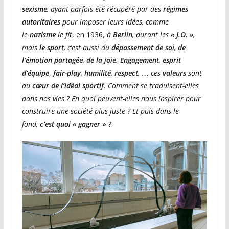
sexisme
,
ayant parfois été récupéré par des
régimes
autoritaires
pour imposer leurs idées, comme
le
nazisme
le fit
, en 1936,
à
Berlin
, durant les
« J.O. »
,
mais
le sport
, c’est aussi du
dépassement de soi
,
de
l’émotion partagée
,
de la joie
.
Engagement
,
esprit
d’équipe
,
fair-play
,
humilité
,
respect
, …, ces
valeurs
sont
au
cœur de l’idéal sportif
. Comment se traduisent-elles
dans nos vies ? En quoi peuvent-elles nous inspirer pour
construire une société plus juste ? Et puis dans le
fond,
c’est quoi « gagner
»
?