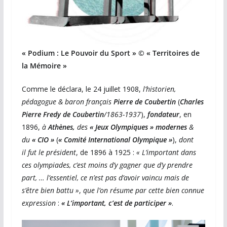
« Podium : Le Pouvoir du Sport »
© « Territoires de
la Mémoire »
Comme le déclara, le 24 juillet 1908,
l’historien,
pédagogue & baron français
Pierre de Coubertin
(
Charles
Pierre Fredy de Coubertin
/1863-1937
),
fondateur
, en
1896,
à
Athènes,
des
« Jeux Olympiques » modernes
&
du
« CIO »
(
« Comité International Olympique »
),
dont
il
fut le président
, de 1896 à 1925 :
« L’important dans
ces olympiades, c’est moins d’y gagner que d’y prendre
part, … l’essentiel, ce n’est pas d’avoir vaincu mais de
s’être bien battu »
,
que l’on
résume par cette bien connue
expression
:
« L’important, c’est de participer »
.