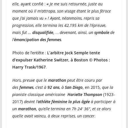
elle,
ayant confié :
«
Je me suis retournée, juste au
moment où il m’attrapa, son visage étant le plus féroce
que j’ai jamais vu
»
!
Ayant, néanmoins, repris sa
progression, elle termina les 42,195 km de l’épreuve,
mais fut …
disqualifiée
, …
devenant, ainsi, un
symbole
de
l’
émancipation des femmes
.
Photo de l’entête :
L’arbitre Jock Semple tente
d’expulser Katherine Switzer, à Boston © Photos :
Harry Trask/1967
.
Hors, preuve que le
marathon
peut être couru par
des
femmes
, c’est à
92 ans
, à
San Diego
, en 2015,
que la
pianiste classique américaine
Hariette Thompson
(1923-
2017)
devint l’
athlète féminine la plus âgée
à participer à
un
marathon
,
qu’elle termina en 7h 24′ 36″
,
et ce alors
quelle avait vaincu, à deux reprises, un cancer.