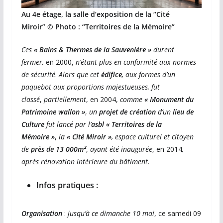
Au 4e étage, la salle d’exposition de la “Cité
Miroir”
© Photo : “Territoires de la Mémoire”
Ces
« Bains & Thermes de la Sauvenière »
durent
fermer,
en 2000,
n’étant plus en conformité aux normes
de sécurité
.
Alors que cet
édifice
, aux formes d’un
paquebot aux proportions majestueuses, fut
classé
,
partiellement
, en 2004,
comme
« Monument du
Patrimoine wallon »
,
un
projet de création
d’un
lieu de
Culture
fut lancé par l’
asbl « Territoires de la
Mémoire »
,
la
« Cité Miroir »
, espace culturel et citoyen
de
près de 13 000m²
,
ayant été inaugurée
, en 2014
,
après rénovation intérieure du bâtiment.
Infos pratiques :
Organisation
:
jusqu’à ce dimanche 10 mai
, ce samedi 09