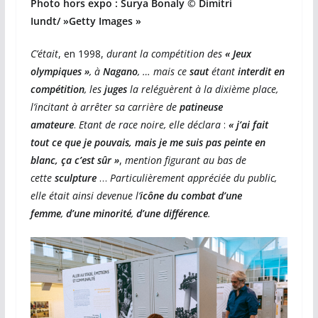
Photo hors expo :
Surya Bonaly © Dimitri
Iundt/ »Getty Images »
C’était
, en 1998,
durant la compétition des
« Jeux
olympiques »
, à
Nagano
, … mais ce
saut
étant
interdit en
compétition
, les
juges
la reléguèrent à la dixième place,
l’incitant à arrêter sa carrière de
patineuse
amateure
.
Etant de race noire,
elle déclara
:
« j’ai fait
tout ce que je pouvais, mais je me suis pas peinte en
blanc, ça c’est sûr »
,
mention figurant au bas de
cette
sculpture
…
Particulièrement appréciée du public,
elle était ainsi devenue l’
icône du combat d’une
femme
,
d’une minorité
,
d’une différence
.