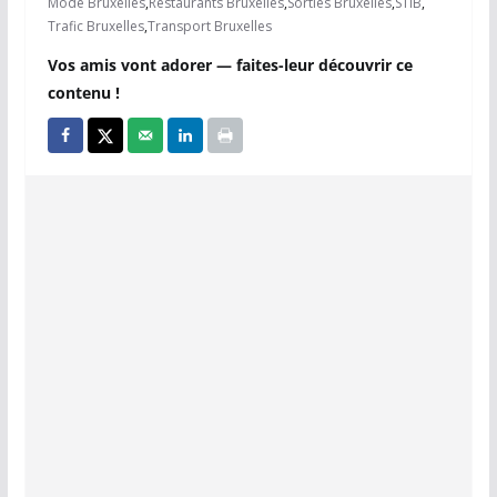
Mode Bruxelles
,
Restaurants Bruxelles
,
Sorties Bruxelles
,
STIB
,
Trafic Bruxelles
,
Transport Bruxelles
Vos amis vont adorer — faites-leur découvrir ce
contenu !