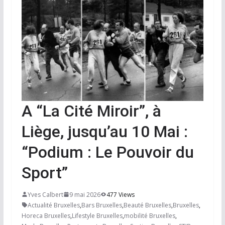
A “La Cité Miroir”, à
Liège, jusqu’au 10 Mai :
“Podium : Le Pouvoir du
Sport”
Yves Calbert
9 mai 2026
477 Views
Actualité Bruxelles
,
Bars Bruxelles
,
Beauté Bruxelles
,
Bruxelles
,
Horeca Bruxelles
,
Lifestyle Bruxelles
,
mobilité Bruxelles
,