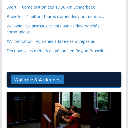
Sport : 10ème édition des 10,30 km Schaerbeek
Bruxelles : 1 million d’euros d’amendes pour dépôts…
Wallonie : les animaux vivants bannis des marchés
communaux
#Alimentation : Apprenez à faire des #crêpes au…
Découvrez les métiers en pénurie en Région Bruxelloise
Wallonie & Ardennes