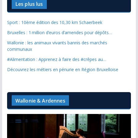
Les plus lus
Sport : 10ème édition des 10,30 km Schaerbeek
Bruxelles : 1 million d’euros d’amendes pour dépôts…
Wallonie : les animaux vivants bannis des marchés
communaux
#Alimentation : Apprenez à faire des #crêpes au…
Découvrez les métiers en pénurie en Région Bruxelloise
Wallonie & Ardennes