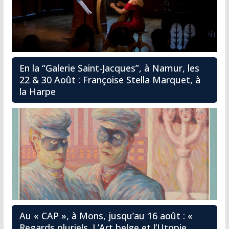
En la “Galerie Saint-Jacques”, à Namur, les
22 & 30 Août : Françoise Stella Marquet, à
la Harpe
Au « CAP », à Mons, jusqu’au 16 août : «
Regards pluriels. L’Art belge et l’Utopie