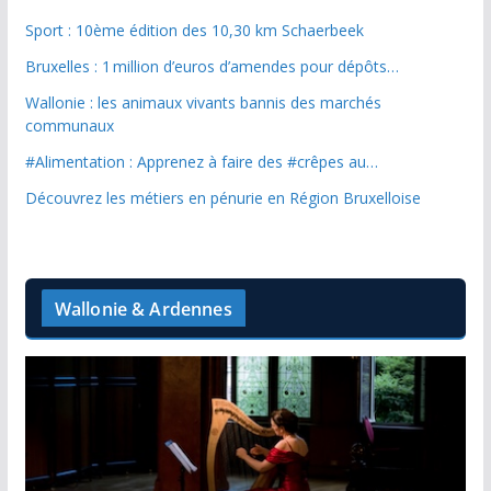
Sport : 10ème édition des 10,30 km Schaerbeek
Bruxelles : 1 million d’euros d’amendes pour dépôts…
Wallonie : les animaux vivants bannis des marchés
communaux
#Alimentation : Apprenez à faire des #crêpes au…
Découvrez les métiers en pénurie en Région Bruxelloise
Wallonie & Ardennes