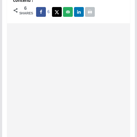
contenu !
6
6
SHARES