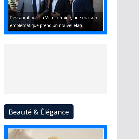
Restauration : La Villa Lorraine, une maison
emblématique prend un nouvel élan
Beauté & Élégance