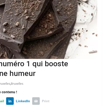
r numéro 1 qui booste
nne humeur
ruxelles
,
Bruxelles
e contenu !
ail
LinkedIn
Print