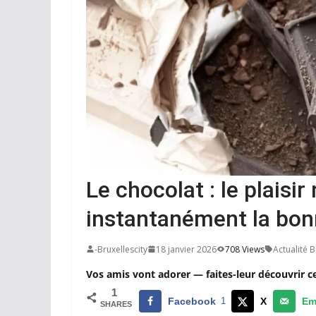
Le chocolat : le plaisi
instantanément la bo
-Bruxellescity
18 janvier 2026
708 Views
Actualité B
Vos amis vont adorer — faites-leur découvrir c
1
Facebook
1
X
Em
SHARES