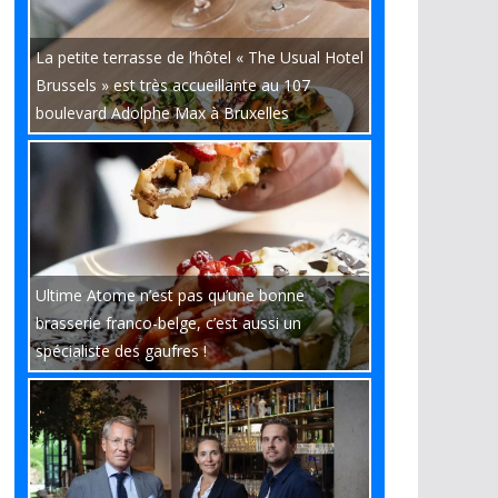
La petite terrasse de l’hôtel « The Usual Hotel
Brussels » est très accueillante au 107
boulevard Adolphe Max à Bruxelles
Ultime Atome n’est pas qu’une bonne
brasserie franco-belge, c’est aussi un
spécialiste des gaufres !