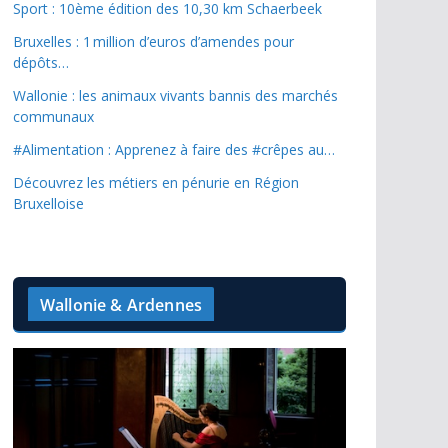
Sport : 10ème édition des 10,30 km Schaerbeek
Bruxelles : 1 million d’euros d’amendes pour
dépôts…
Wallonie : les animaux vivants bannis des marchés
communaux
#Alimentation : Apprenez à faire des #crêpes au…
Découvrez les métiers en pénurie en Région
Bruxelloise
Wallonie & Ardennes