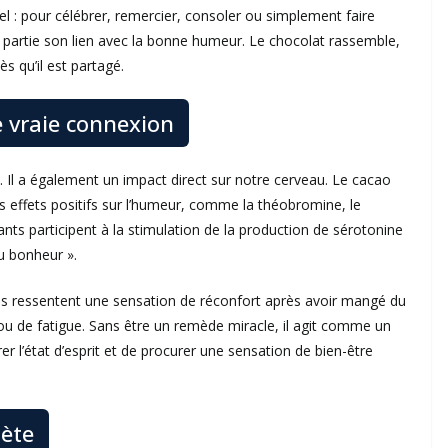
sel : pour célébrer, remercier, consoler ou simplement faire
e partie son lien avec la bonne humeur. Le chocolat rassemble,
s qu’il est partagé.
e vraie connexion
. Il a également un impact direct sur notre cerveau. Le cacao
s effets positifs sur l’humeur, comme la théobromine, le
s participent à la stimulation de la production de sérotonine
u bonheur ».
s ressentent une sensation de réconfort après avoir mangé du
s ou de fatigue. Sans être un remède miracle, il agit comme un
r l’état d’esprit et de procurer une sensation de bien-être
lète