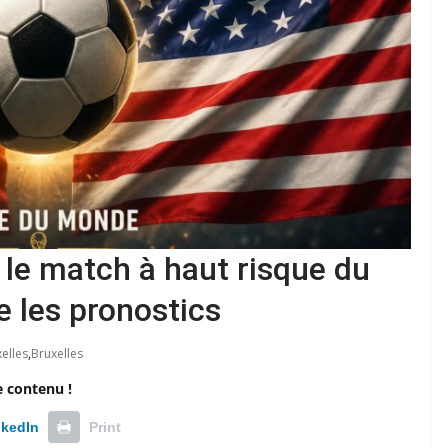
: le match à haut risque du
e les pronostics
xelles
,
Bruxelles
e contenu !
nkedIn
Print