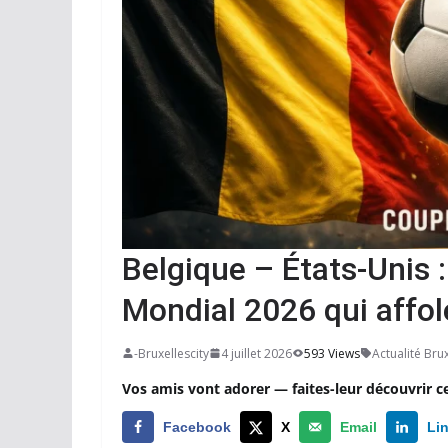
Belgique – États-Unis 
Mondial 2026 qui affol
-Bruxellescity
4 juillet 2026
593 Views
Actualité Bru
Vos amis vont adorer — faites-leur découvrir c
Facebook
X
Email
Li