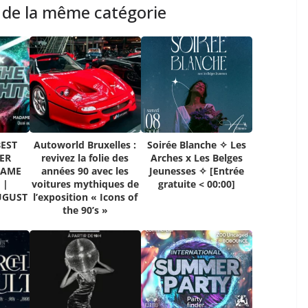
s de la même catégorie
BEST
Autoworld Bruxelles :
Soirée Blanche ✧ Les
ER
revivez la folie des
Arches x Les Belges
DAME
années 90 avec les
Jeunesses ✧ [Entrée
 |
voitures mythiques de
gratuite < 00:00]
UGUST
l’exposition « Icons of
the 90’s »