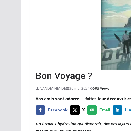
Bon Voyage ?
-VANDENHENDE
30 mai 2024
593 Views
Vos amis vont adorer — faites-leur découvrir c
Facebook
X
Email
Li
Un luxueux hydravion qui disparaît, des passagers c