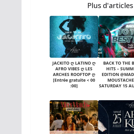
Plus d'article
JACKITO ღ LATINO ღ
BACK TO THE 
AFRO VIBES ღ LES
HITS – SUMM
ARCHES ROOFTOP ღ
EDITION @MA
[Entrée gratuite < 00
MOUSTACHE
:00]
SATURDAY 15 A