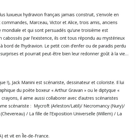
plus luxueux hydravion français jamais construit, s’envole en
ux commandes, Marceau, Victor et Alice, trois amis, anciens
re mondiale et qui sont persuadés qu’une troisième est
 cabossés par l’existence, ils ont tous répondu au mystérieux
à bord de l’hydravion. Le petit coin d’enfer ou de paradis perdu
surprises et pourrait peut-être bien leur redonner goût à la vie…
 !), Jack Manini est scénariste, dessinateur et coloriste. Il lui
aphique du poète boxeur « Arthur Gravan » ou le diptyque «
crayons, il aime aussi collaborer avec d’autres scénaristes
e scénariste : Mycroft (Arleston/Latil)/ Necromancy (Nury)/
Chevereau) / La fille de l’Exposition Universelle (Willem) / La
 et vit en Île-de-France.