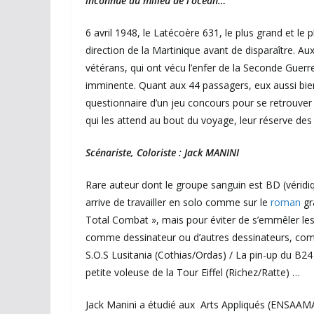
inconnue au milieu de l’océan…
6 avril 1948, le Latécoère 631, le plus grand et le 
direction de la Martinique avant de disparaître. A
vétérans, qui ont vécu l’enfer de la Seconde Guer
imminente. Quant aux 44 passagers, eux aussi bien
questionnaire d’un jeu concours pour se retrouver 
qui les attend au bout du voyage, leur réserve des 
Scénariste, Coloriste : Jack MANINI
Rare auteur dont le groupe sanguin est BD (véridique
arrive de travailler en solo comme sur le
roman
gr
Total Combat », mais pour éviter de s’emmêler les 
comme dessinateur ou d’autres dessinateurs, comm
S.O.S Lusitania (Cothias/Ordas) / La pin-up du B24 (
petite voleuse de la Tour Eiffel (Richez/Ratte) …
Jack Manini a étudié aux Arts Appliqués (ENSAAMA)