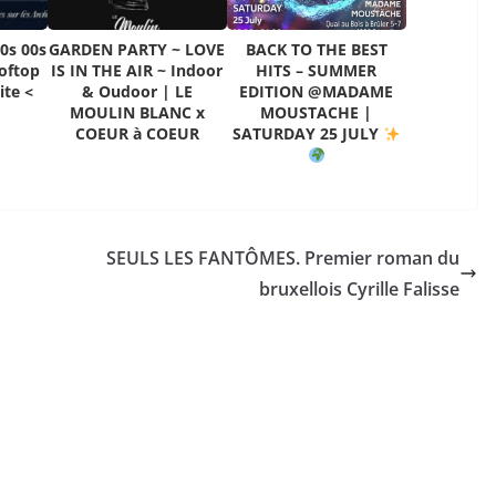
0s 00s
GARDEN PARTY ~ LOVE
BACK TO THE BEST
oftop
IS IN THE AIR ~ Indoor
HITS – SUMMER
ite <
& Oudoor | LE
EDITION @MADAME
MOULIN BLANC x
MOUSTACHE |
COEUR à COEUR
SATURDAY 25 JULY
SEULS LES FANTÔMES. Premier roman du
bruxellois Cyrille Falisse