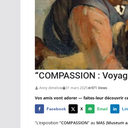
“COMPASSION : Voyage
-Anny dimelow
31 mars 2025
971 Views
Vos amis vont adorer — faites-leur découvrir c
Facebook
X
Email
Li
“L’exposition
“COMPASSION”
au
MAS (Museum aa