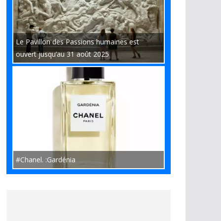
Le Pavillon des Passions humaines est
ouvert jusqu’au 31 août 2025
#Chanel. :Gardénia