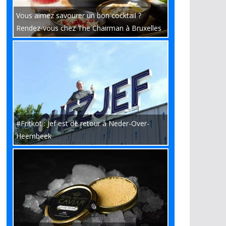
Vous aimez savourer un bon cocktail ?
Rendez-vous chez The Chairman à Bruxelles
#Fritkot : Jef est de retour à Neder-Over-
Heembeek