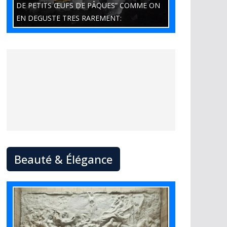
DE PETITS ŒUFS DE PÂQUES” COMME ON
EN DEGUSTE TRES RAREMENT:
Beauté & Élégance