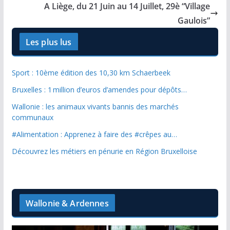
A Liège, du 21 Juin au 14 Juillet, 29è “Village
Gaulois”
Les plus lus
Sport : 10ème édition des 10,30 km Schaerbeek
Bruxelles : 1 million d’euros d’amendes pour dépôts…
Wallonie : les animaux vivants bannis des marchés
communaux
#Alimentation : Apprenez à faire des #crêpes au…
Découvrez les métiers en pénurie en Région Bruxelloise
Wallonie & Ardennes