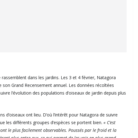
rassemblent dans les jardins. Les 3 et 4 février, Natagora
rs de son Grand Recensement annuel. Les données récoltées
ivre l’évolution des populations d’oiseaux de jardin depuis plus
s d’oiseaux ont lieu. D’où l’intérêt pour Natagora de suivre
 que les différents groupes d’espèces se portent bien.
« C’est
nt le plus facilement observables. Poussés par le froid et la
lèrent plus entre eux, ce qui permet de les voir en plus grand