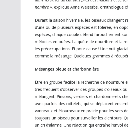
nombre »,
explique Anne Weiserbs, ornithologue c
Durant la saison hivernale, les oiseaux changent 
d’une ou de plusieurs espèces est tolérée, en oppo
espèces, chaque couple défend farouchement son te
mélodies enjouées. La quête de nourriture et la rec
les préoccupations. Et pour cause ! Une nuit glacia
comme la mésange. Quelques grammes à récupérer
Mésanges bleue et charbonnière
Être en groupe facilite la recherche de nourriture 
très fréquent d’observer des groupes d’oiseaux o
mélangent. Pinsons, verdiers et chardonnerets che
avec parfois des roitelets, qui se déplacent ensemb
vanneaux et étourneaux en prairie pour les vers d
toujours un oiseau pour surveiller les alentours.
un cri d’alarme. Une réaction qui entraîne l’envol 