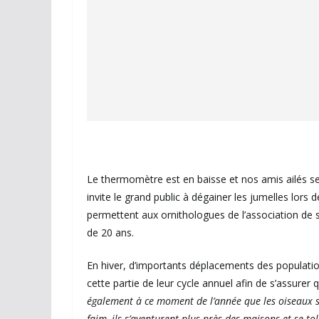
Le thermomètre est en baisse et nos amis ailés se 
invite le grand public à dégainer les jumelles lo
permettent aux ornithologues de l’association de su
de 20 ans.
En hiver, d’importants déplacements des population
cette partie de leur cycle annuel afin de s’assurer
également à ce moment de l’année que les oiseaux so
faim, ils s’aventurent plus près des maisons et se to