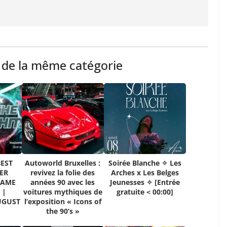
s de la même catégorie
BEST
Autoworld Bruxelles :
Soirée Blanche ✧ Les
ER
revivez la folie des
Arches x Les Belges
DAME
années 90 avec les
Jeunesses ✧ [Entrée
 |
voitures mythiques de
gratuite < 00:00]
UGUST
l’exposition « Icons of
the 90’s »