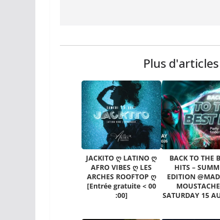
Plus d'article
JACKITO ღ LATINO ღ
BACK TO THE 
AFRO VIBES ღ LES
HITS – SUMM
ARCHES ROOFTOP ღ
EDITION @MA
[Entrée gratuite < 00
MOUSTACHE
:00]
SATURDAY 15 A