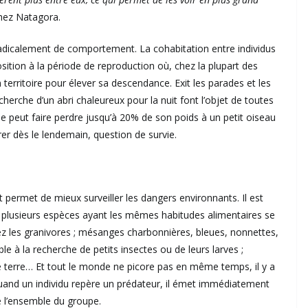
hez Natagora.
radicalement de comportement. La cohabitation entre individus
sition à la période de reproduction où, chez la plupart des
rritoire pour élever sa descendance. Exit les parades et les
herche d’un abri chaleureux pour la nuit font l’objet de toutes
le peut faire perdre jusqu’à 20% de son poids à un petit oiseau
 dès le lendemain, question de survie.
et permet de mieux surveiller les dangers environnants. Il est
ù plusieurs espèces ayant les mêmes habitudes alimentaires se
z les granivores ; mésanges charbonnières, bleues, nonnettes,
le à la recherche de petits insectes ou de leurs larves ;
e terre… Et tout le monde ne picore pas en même temps, il y a
 Quand un individu repère un prédateur, il émet immédiatement
de l’ensemble du groupe.