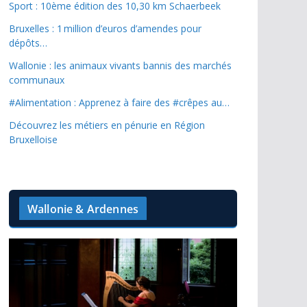
Sport : 10ème édition des 10,30 km Schaerbeek
Bruxelles : 1 million d’euros d’amendes pour
dépôts…
Wallonie : les animaux vivants bannis des marchés
communaux
#Alimentation : Apprenez à faire des #crêpes au…
Découvrez les métiers en pénurie en Région
Bruxelloise
Wallonie & Ardennes