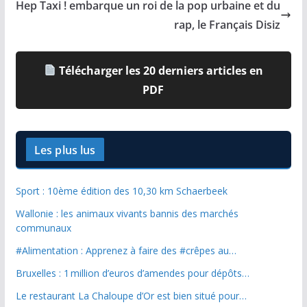
Hep Taxi ! embarque un roi de la pop urbaine et du
rap, le Français Disiz
Télécharger les 20 derniers articles en
PDF
Les plus lus
Sport : 10ème édition des 10,30 km Schaerbeek
Wallonie : les animaux vivants bannis des marchés
communaux
#Alimentation : Apprenez à faire des #crêpes au…
Bruxelles : 1 million d’euros d’amendes pour dépôts…
Le restaurant La Chaloupe d’Or est bien situé pour…