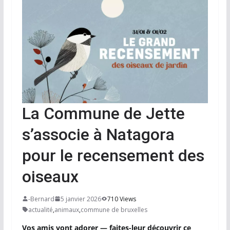
La Commune de Jette
s’associe à Natagora
pour le recensement des
oiseaux
-Bernard
5 janvier 2026
710 Views
actualité
,
animaux
,
commune de bruxelles
Vos amis vont adorer — faites-leur découvrir ce