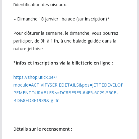
l’identification des oiseaux.
– Dimanche 18 janvier : balade (sur inscription)*
Pour clôturer la semaine, le dimanche, vous pourrez
participer, de 9h à 11h, à une balade guidée dans la
nature jettoise.
*Infos et inscriptions via la billetterie en ligne :
https://shop.utick.be/?
module=ACTIVITYSERIEDETAILS&pos=JETTEDEVELOP
PEMENTDURABLE&s=DC8BF9F9-64E5-6C29-550B-
BDB8ED3E1939&lg=fr
Détails sur le recensement :